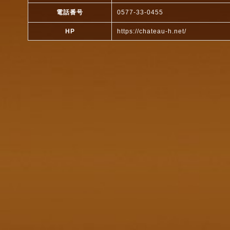
電話番号
0577-33-0455
HP
https://chateau-h.net/