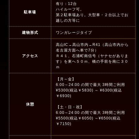
有り：12台
ハイルーフ可。
駐車場
第２駐車場あり。大型車・２台以上でお
越しの方等に
建物形式
ワンガレージタイプ
高山IC→高山市内→R41（高山市内から
名古屋方面へ車で7分）
アクセス
Ｒ４１、石浦町南信号（ヤナセがありま
す）を東へ５０ｍ、橋の手前を南に３０
ｍ
【月～金】
6:00～24:00 の間で最大 3時間ご利用
¥5300(税込￥5830) ～ ¥6300(税込
￥6930)
休憩
【土・日・祝】
6:00～24:00 の間で最大 3時間ご利用
¥5500(税込￥6050) ～¥6500(税込
￥7150)