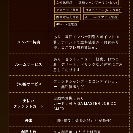
女性化粧品
各種シャンプー(レンタル)
アメニティ豊富
コスチューム(レンタル)
携帯電話充電器
Androidスマホ充電器
iPhone充電器
あり：毎回メンバー割引＆ポイント加
メンバー特典
算。ポイントで室料値引き・お食事可
能。コスプレ無料貸出etc
あり：セットメニュー、軽食、おつま
ルームサービス
み、デザート、ドリンクなど豊富にご用
意しております。
ブランドシャンプー＆コンディショナ
その他サービス
ー、無料貸出など
自動精算機：有り
支払い
カード：可 VISA MASTER JCB DC
クレジットカード
AMEX
外出
可能 (前受け金をお預かりが条件)
利用人数
１人利用可 ３人以上利用可