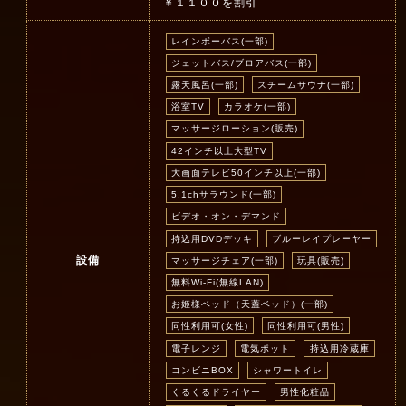
￥１１００を割引
レインボーバス(一部)
ジェットバス/ブロアバス(一部)
露天風呂(一部)
スチームサウナ(一部)
浴室TV
カラオケ(一部)
マッサージローション(販売)
42インチ以上大型TV
大画面テレビ50インチ以上(一部)
5.1chサラウンド(一部)
ビデオ・オン・デマンド
持込用DVDデッキ
ブルーレイプレーヤー
設備
マッサージチェア(一部)
玩具(販売)
無料Wi-Fi(無線LAN)
お姫様ベッド（天蓋ベッド）(一部)
同性利用可(女性)
同性利用可(男性)
電子レンジ
電気ポット
持込用冷蔵庫
コンビニBOX
シャワートイレ
くるくるドライヤー
男性化粧品