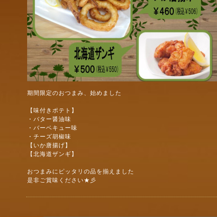
期間限定のおつまみ、始めました
【味付きポテト】
・バター醤油味
・バーベキュー味
・チーズ胡椒味
【いか唐揚げ】
【北海道ザンギ】
おつまみにピッタリの品を揃えました
是非ご賞味ください★彡