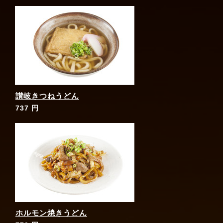
讃岐きつねうどん
737 円
ホルモン焼きうどん