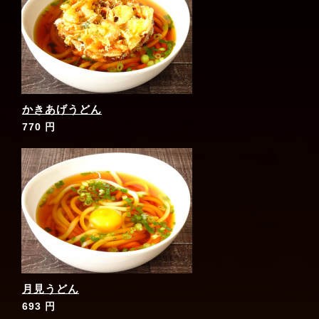
かきあげうどん
770 円
月見うどん
693 円