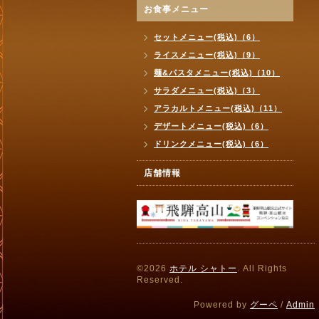
お食事メニュー
セットメニュー(税込)（6）
ライスメニュー(税込)（9）
麺&パスタメニュー(税込)（10）
サラダメニュー(税込)（3）
アラカルトメニュー(税込)（11）
デザートメニュー(税込)（6）
ドリンクメニュー(税込)（6）
店舗情報
©2026
ホテル シャトー
. All Rights
Reserved.
Powered by
グーペ
/
Admin